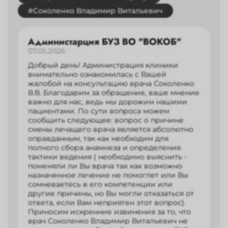
#Соколенко Владимир Витальевич
Администарция БУЗ ВО "ВОКОБ"
07.05.2026
Добрый день! Администрация клиники
внимательно ознакомилась с Вашей
жалобой на консультацию врача Соколенко
В.В. Благодарим за обращение, ваше мнение
важно для нас, ведь мы дорожим нашими
пациентами. По сути вопроса можем
сообщить следующее: вопрос о причине
смены лечащего врача является абсолютно
оправданным, так как необходим для
полного сбора анамнеза и определения
тактики ведения ( необходимо выяснить -
поменяли ли Вы врача так как возможно
назначенное лечение не помогпет или Вы
сомневаетесь в его компетенции или
другие причины, но Вы могли отказаться от
ответа, если Вам неприятен этот вопрос).
Приносим искренние извинения за то, что
врач Соколенко Владимир Витальевич не