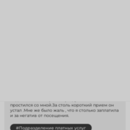
Елена
29.04.2026
Записалась на платные услуги к офтальмологу
Соколенко В.В. по отзывам.Началось с бестактного
вопроса , почему год назад была у одного доктора
, сейчас пришли к нему .Пришлось ещё и
оправдывать свои действия , причём стоимость
приёма немалая.Доктор очень тихо говорит , и
очень был недоволен если его
переспрашивала.Со слухом у меня всё в порядке.
Устав объяснять сунул мне телефон с
роликом.Прием длился минут 7 и только потому ,
что доктор печатал и отвечал с недавольным
видом на мои вопросы.С раздражением
простился со мной.За столь короткий прием он
устал .Мне же было жаль , что я столько заплатила
и за негатив от посещения.
#Подразделение платных услуг