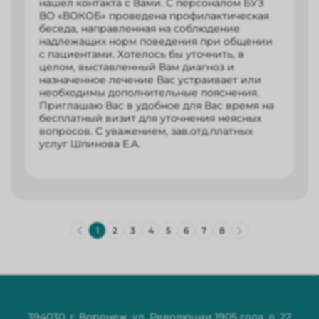
нашел контакта с Вами. С персоналом БУЗ
ВО «ВОКОБ» проведена профилактическая
беседа, направленная на соблюдение
надлежащих норм поведения при общении
с пациентами. Хотелось бы уточнить, в
целом, выставленный Вам диагноз и
назначенное лечение Вас устраивает или
необходимы дополнительные пояснения.
Приглашаю Вас в удобное для Вас время на
бесплатный визит для уточнения неясных
вопросов. С уважением, зав.отд.платных
услуг Шпинова Е.А.
2
3
4
5
6
7
8
1
394030, г. Воронеж, ул. Революции 1905 года, д. 22