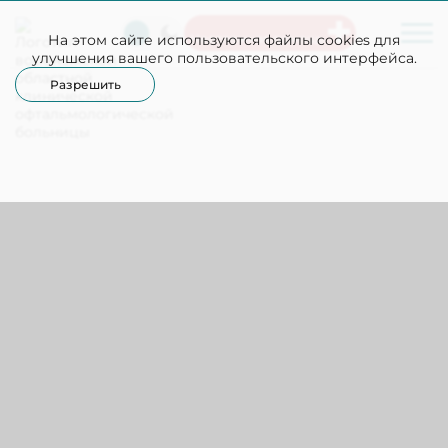
На этом сайте используются файлы cookies для
Неотложная помощь
улучшения вашего пользовательского интерфейса.
Разрешить
Отзывы
Оставить отзыв
Елена Николаевна
17.07.2026
Была несколько раз на приеме у врача
офтальмолога Казаковой Л.А. Очень
доброжелательна . Чётко и ясно всё
объясняет.Очень подробно распрашивала о
проблеме .Очень внимательно делала осмотр ,
направила на анализы и т. д. Я почувствовала , что
врач знающий и реально хочет помочь.Благодарю
врача за доброту и профессионализм .
#Подразделение платных услуг