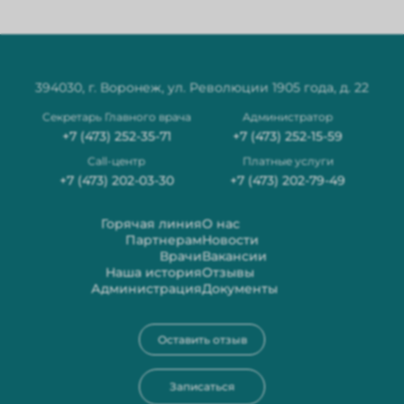
консультации;
все вышеперечисленные диагностические методы
обследования и лечения;
394030, г. Воронеж, ул. Революции 1905 года, д. 22
Секретарь Главного врача
Администратор
+7 (473) 252-35-71
+7 (473) 252-15-59
Сall-центр
Платные услуги
+7 (473) 202-03-30
+7 (473) 202-79-49
Горячая линия
О нас
Партнерам
Новости
Врачи
Вакансии
Наша история
Отзывы
Администрация
Документы
Оставить отзыв
Записаться