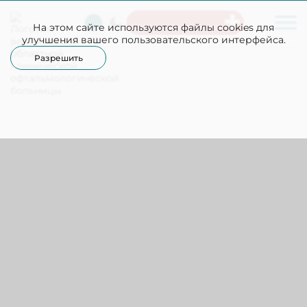
На этом сайте используются файлы cookies для
Неотложная помощь
улучшения вашего пользовательского интерфейса.
Разрешить
Офтальмологическое отделение
№6 Центр офтальмологической
+7(473)252-15-62
микрохирургической
высокотехнологической помощи
Офтальмологическое отделение №1
Офтальмологическое 
Ролдугин Александр Алексеевич
Осьмак Екатерина Владимировна