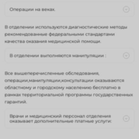
интравитреальное введение лекарственных веществ (
трансплантация амниотической мембран;
ингибиторов ангиогенеза,кортикостероидов);
Операции на веках.
трансплантация десцеметовой мембраны.;
эндовитреальные вмешательства с удалением
сквозная кератопластика.;
люксированного хрусталика;
эндовитреальные вмешательства с репозицией ИОЛ;
при заворотах;
В отделении используются диагностические методы
выворотах;
рекомендованные федеральными стандартами
травматических повреждениях век,в том числе с
качества оказания медицинской помощи.
пластикой носо-слезного канала;
В отделении выполняются манипуляции :
инстилляция капель,закладывание мазей;
Все вышеперечисленные обследования,
введение лекарственных веществ под
операции,манипуляции,консультации оказываются
конъюнктиву,парабульбарно, ретробульбарно;
областному и городскому населению бесплатно в
внутримышечные инъекции;
рамках территориальной программы государственных
внутривенные капельные и струйные вливания;
прочие;
гарантий.
Врачи и медицинский персонал отделения
оказывает дополнительные платные услуги:
стационарное лечение профильных больных;