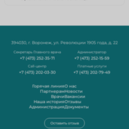
подкожные;
промывание слезных путей;
туширование роговицы;
мазок, соскоб с конъюнктивы век;
удаление инородных тел роговицы, конъюнктивы век;
394030, г. Воронеж, ул. Революции 1905 года, д. 22
Секретарь Главного врача
Администратор
+7 (473) 252-35-71
+7 (473) 252-15-59
Сall-центр
Платные услуги
+7 (473) 202-03-30
+7 (473) 202-79-49
Горячая линия
О нас
Партнерам
Новости
Врачи
Вакансии
Наша история
Отзывы
Администрация
Документы
Оставить отзыв