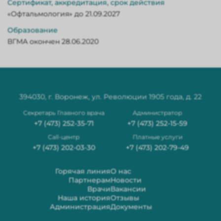
Сертификат, аккредитация, срок действия
«Офтальмология» до 21.09.2027
Образование
ВГМА окончен 28.06.2020
394030, г. Воронеж, ул. Революции 1905 года, д. 22
Секретарь Главного врача
Администратор
+7 (473) 252-35-71
+7 (473) 252-15-59
Сall-центр
Платные услуги
+7 (473) 202-03-30
+7 (473) 202-79-49
Горячая линия
О нас
Партнерам
Новости
Врачи
Вакансии
Наша история
Отзывы
Администрация
Документы