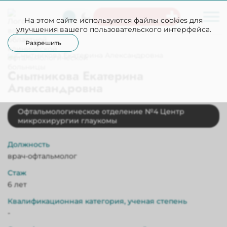
На этом сайте используются файлы cookies для
Неотложная помощь
улучшения вашего пользовательского интерфейса.
Разрешить
Снытникова Екатерина
Александровна
Офтальмологическое отделение №4 Центр
микрохирургии глаукомы
Должность
врач-офтальмолог
Стаж
6 лет
Квалификационная категория, ученая степень
-