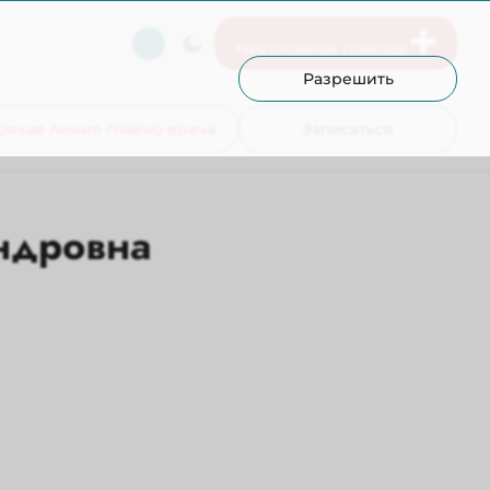
Неотложная помощь
Разрешить
рячая линия главно врача
Записаться
ндровна