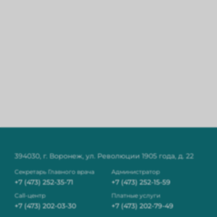
394030, г. Воронеж, ул. Революции 1905 года, д. 22
Секретарь Главного врача
Администратор
+7 (473) 252-35-71
+7 (473) 252-15-59
Сall-центр
Платные услуги
+7 (473) 202-03-30
+7 (473) 202-79-49