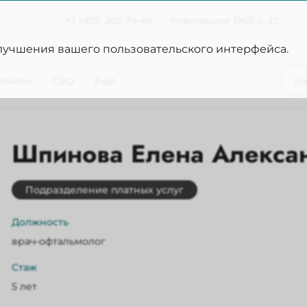
+7 (473) 202-79-49
Революции 1905 г., 22
Платные услуги
Пн - Сб, 08:00 - 17:00
улучшения вашего пользовательского интерфейса.
нтакты
СВО
Ещё
Го
Шпинова Елена Алекса
Подразделение платных услуг
Должность
врач-офтальмолог
Стаж
5 лет