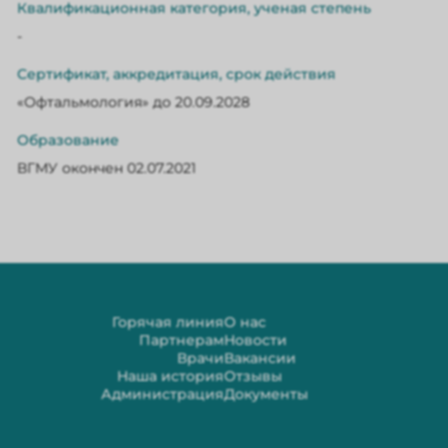
Квалификационная категория, ученая степень
-
Сертификат, аккредитация, срок действия
«Офтальмология» до 20.09.2028
Образование
ВГМУ окончен 02.07.2021
Горячая линия
О нас
Партнерам
Новости
Врачи
Вакансии
Наша история
Отзывы
Администрация
Документы