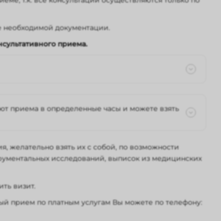
иеме, т.к. все консультации осуществляются только по
 медицинской сестрой для динамического
ением с медицинской сестрой для динамического
е необходимой документации.
ких наук с медицинской сестрой для
нсультативного приема.
часа в зависимости от необходимых исследований
ократное посещение кабинета;
уют приема в определенные часы и можете взять
меющейся глазной патологии Вам может
ческих кабинетах. Обращаем Ваше внимание, что в
ительно увеличить общее время пребывания в
 назначенный врачом.
, желательно взять их с собой, по возможности
трументальных исследований, выписок из медицинских
ть визит.
ый прием по платным услугам Вы можете по телефону: