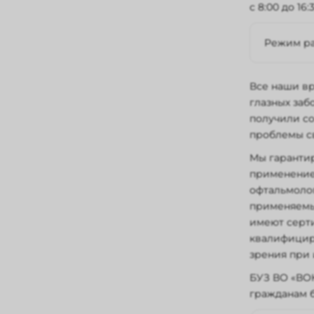
с 8:00 до 16:
Режим ра
Понеде
Все наши в
Суббота
глазных заб
Воскре
получили со
проблемы с
Мы гаранти
применение
офтальмолог
применяемы
имеют серт
квалифициро
зрения при
БУЗ ВО «ВОК
гражданам 