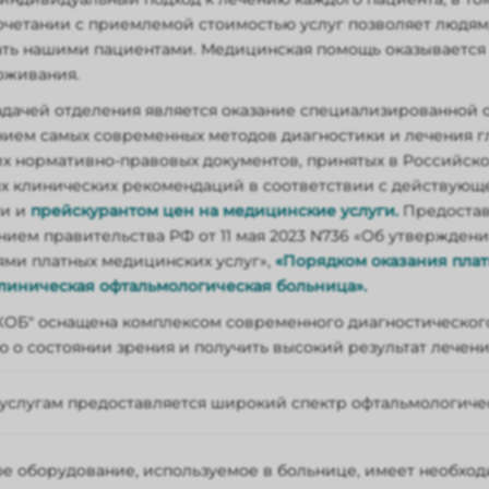
очетании с приемлемой стоимостью услуг позволяет людям
ать нашими пациентами. Медицинская помощь оказывается 
оживания.
адачей отделения является оказание специализированной
ием самых современных методов диагностики и лечения г
х нормативно-правовых документов, принятых в Российск
х клинических рекомендаций в соответствии с действующ
ти и
прейскурантом цен на медицинские услуги.
Предостав
нием правительства РФ от 11 мая 2023 N736 «Об утвержде
ями платных медицинских услуг»,
«Порядком оказания плат
клиническая офтальмологическая больница».
ОБ" оснащена комплексом современного диагностического
о состоянии зрения и получить высокий результат лечени
услугам предоставляется широкий спектр офтальмологиче
ьтации высококвалифицированных специалистов, кандидат
е оборудование, используемое в больнице, имеет необход
стика;