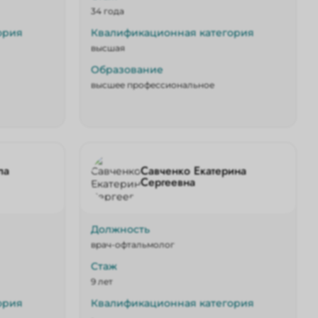
34 года
ория
Квалификационная категория
высшая
Образование
высшее профессиональное
ла
Савченко Екатерина
Сергеевна
Должность
врач-офтальмолог
Стаж
9 лет
ория
Квалификационная категория