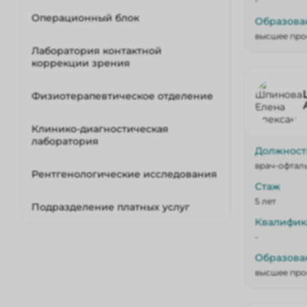
-
Операционный блок
Образова
высшее про
Лаборатория контактной
коррекции зрения
Физиотерапевтическое отделение
Клинико-диагностическая
лаборатория
Должност
врач-офтал
Рентгенологические исследования
Стаж
5 лет
Подразделение платных услуг
Квалифик
-
Образова
высшее про