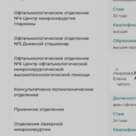
Стаж
Офтальмологическое отделение
33 года
№4 Центр микрохирургии
глаукомы
Квалифик
высшая
Офтальмологическое отделение
Образова
№5 Дневной стационар
высшее про
Офтальмологическое отделение
№6 Центр офтальмологической
микрохирургической
высокотехнологической помощи
Консультативно-поликлиническое
отделение
Должност
врач-офтал
Приемное отделение
Стаж
24 года
Отделение лазерной
микрохирургии
Квалифик