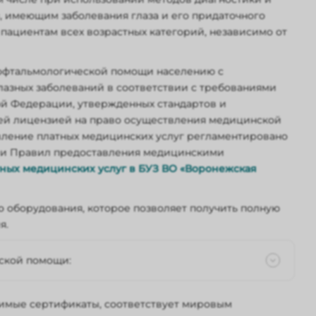
, имеющим заболевания глаза и его придаточного
пациентам всех возрастных категорий, независимо от
 офтальмологической помощи населению с
лазных заболеваний в соответствии с требованиями
ой Федерации, утвержденных стандартов и
ей лицензией на право осуществления медицинской
ление платных медицинских услуг регламентировано
нии Правил предоставления медицинскими
ных медицинских услуг в БУЗ ВО «Воронежская
 оборудования, которое позволяет получить полную
я.
ской помощи:
ов и докторов медицинских наук;
имые сертификаты, соответствует мировым