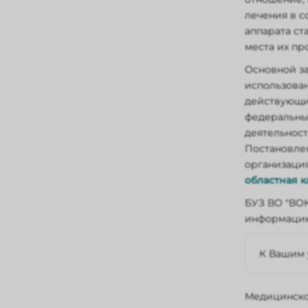
лечения в с
аппарата ст
места их пр
Основной з
использован
действующи
федеральны
деятельнос
Постановле
организаци
областная 
БУЗ ВО "ВОК
информацию 
К Вашим 
консул
Медицинско
диагно