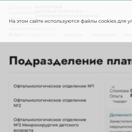
ВОРОНЕЖСКАЯ
ОБЛАСТНАЯ КЛИНИЧЕСКАЯ
ОФТАЛЬМОЛОГИЧЕСКАЯ БОЛЬНИЦА
На этом сайте используются файлы cookies для 
О нас
Отделения
Новости
Пациентам
Ко
Подразделение плат
Офтальмологическое отделение №1
Офтальмологическое отделение
№2
Должност
Офтальмологическое отделение
Заместител
№3 Микрохирургия детского
медицинско
возраста
инновациям