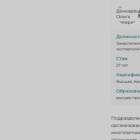
Должност
Заместитель
экспертной
Стаж
27 лет
Квалифик
Высшая, Ка
Образова
высшее про
Подразделен
организован
многолетний
отношение, 