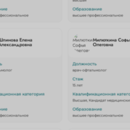
высшая
ние
Образование
фессиональное
высшее профессиональное
Шпинова Елена
Милюткина Софь
Александровна
Олеговна
ь
Должность
ьмолог
врач-офтальмолог
Стаж
15 лет
ационная категория
Квалификационная катег
Высшая, Кандидат медицински
ние
Образование
фессиональное
высшее профессиональное