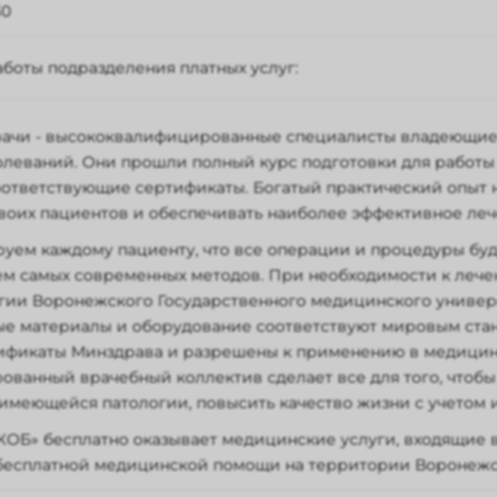
30
боты подразделения платных услуг:
льник-пятница - с 8:00 до 20:00
рачи - высококвалифицированные специалисты владеющие
 - с 9:00 до 14:00
олеваний. Они прошли полный курс подготовки для работы
сенье – выходной.
ответствующие сертификаты. Богатый практический опыт 
воих пациентов и обеспечивать наиболее эффективное леч
руем каждому пациенту, что все операции и процедуры бу
м самых современных методов. При необходимости к леч
ии Воронежского Государственного медицинского универси
е материалы и оборудование соответствуют мировым стан
ификаты Минздрава и разрешены к применению в медицинс
ванный врачебный коллектив сделает все для того, чтоб
 имеющейся патологии, повысить качество жизни с учетом
ОБ» бесплатно оказывает медицинские услуги, входящие в
бесплатной медицинской помощи на территории Воронежс