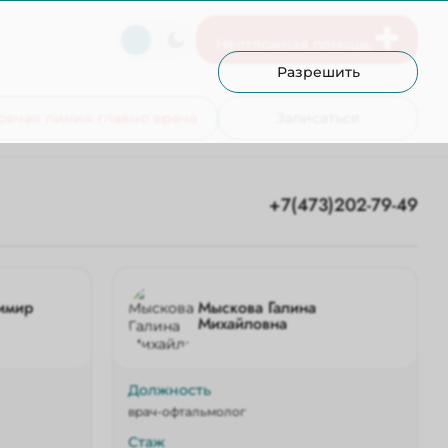
Неотложная помощь
Разрешить
рячая линия главно врача
Записаться
+7(473)202-79-49
имир
Мыскова Галина
Михайловна
Должность
врач-офтальмолог
Стаж