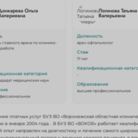
Донкарева Ольга
Логинова Татьяна
Валериевна
Валерьевна
ь
Должность
 главного врача по клинико-
врач-офтальмолог
 работе
Стаж
17 лет
Квалификационная катег
ационная категория
-
ндидат медицинских наук
Образование
ние
высшее профессиональное
фессиональное
ие платных услуг БУЗ ВО «Воронежская областная клинич
о в январе 2004 года. . В БУЗ ВО «ВОКОБ» работает квал
 опыт направлен на диагностику и лечение самого широко
индивидуальный подход к лечению каждого пациента, в то