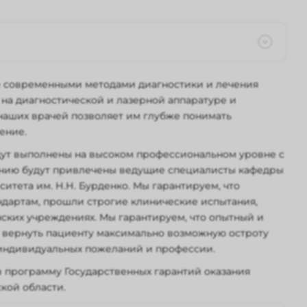
 современными методами диагностики и лечения
 на диагностической и лазерной аппаратуре и
наших врачей позволяет им глубже понимать
ение.
дут выполнены на высоком профессиональном уровне с
ению будут привлечены ведущие специалисты кафедры
тета им. Н.Н. Бурденко. Мы гарантируем, что
дартам, прошли строгие клинические испытания,
ких учреждениях. Мы гарантируем, что опытный и
ы вернуть пациенту максимально возможную остроту
 индивидуальных пожеланий и профессии.
 программу Государственных гарантий оказания
кой области.