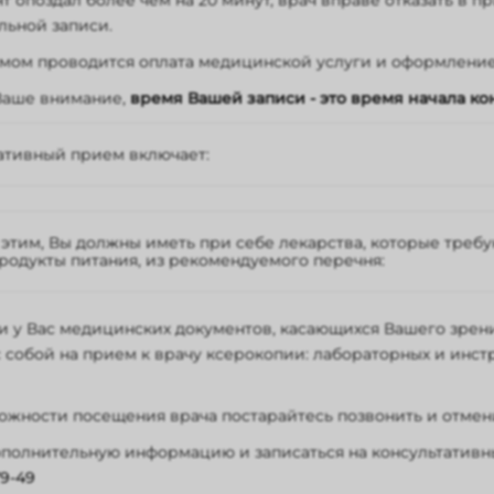
т опоздал более чем на 20 минут, врач вправе отказать в пр
ьтативный прием врача-офтальмолога высшей категории с
льной записи.
дения;
ьтативный прием врача-офтальмолога, заведующего отдел
мом проводится оплата медицинской услуги и оформлени
дения;
ьтативный прием врача-офтальмолога, кандидата медицинс
аше внимание,
время Вашей записи - это время начала ко
ического наблюдения;
ативный прием включает:
ебную (сестринскую) подготовку и может составлять до 1 
ая достижение максимального мидриаза), возможно неодн
с этим, Вы должны иметь при себе лекарства, которые треб
ный осмотр, по результатам которого в зависимости от и
родукты питания, из рекомендуемого перечня:
оваться дополнительное обследование в других диагности
мости от особенностей вида обследования это может знач
е или потребовать дополнительного визита в другой день,
ы (вымытые)
 у Вас медицинских документов, касающихся Вашего зрения
и, сок в потребительской упаковке
 собой на прием к врачу ксерокопии: лабораторных и инс
е, сухари
окислые продукты в упаковке
жности посещения врача постарайтесь позвонить и отмени
полнительную информацию и записаться на консультативн
79-49