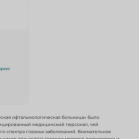
ория
еская офтальмологическая больница» было
ифицированный медицинский персонал, чей
го спектра глазных заболеваний. Внимательное
м числе при использовании методов диагностики и