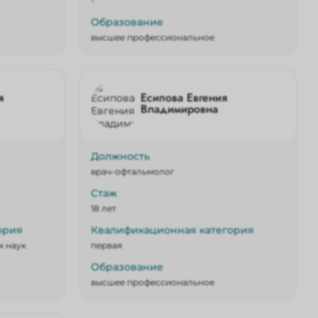
-
Образование
высшее профессиональное
я
Есипова Евгения
Владимировна
Должность
врач-офтальмолог
Стаж
18 лет
ория
Квалификационная категория
х наук
первая
Образование
высшее профессиональное