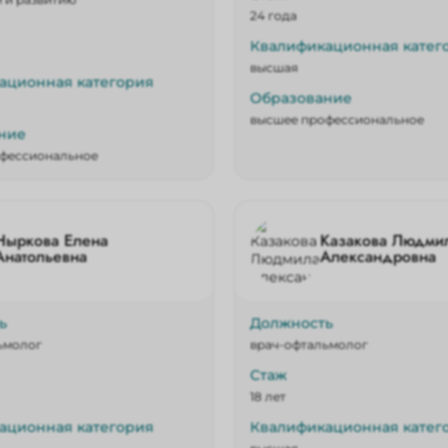
24 года
Квалификационная катег
высшая
ационная категория
Образование
высшее профессиональное
ние
фессиональное
Ныркова Елена
Казакова Людми
Анатольевна
Александровна
ь
Должность
ьмолог
врач-офтальмолог
Стаж
18 лет
ационная категория
Квалификационная катег