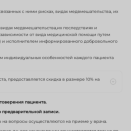
 зрения;
язанных с ними рисках, видах медвмешательства, их
 видах медвмешательства,их последствиях и
в зависимости от вида медицинской помощи путем
м) и исполнителем информированного добровольного
ом индивидуальных особенностей каждого пациента
а, предоставляется скидка в размере 10% на
с медицинской сестрой;
товерения пациента.
 медицинской сестрой;
едицинской сестрой;
о предварительной записи.
ких наук с медицинской сестрой;
ы на вопросы осуществляются на приеме у врача.
и) с медицинской сестрой для динамического