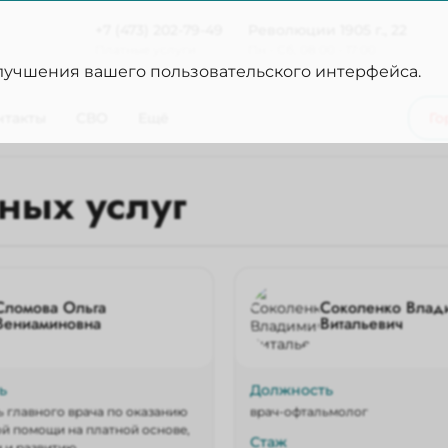
+7 (473) 202-79-49
Революции 1905 г., 22
Платные услуги
Пн - Сб, 08:00 - 17:00
улучшения вашего пользовательского интерфейса.
нтакты
СВО
Ещё
Го
ных услуг
Сломова Ольга
Соколенко Влад
Вениаминовна
Витальевич
ь
Должность
ь главного врача по оказанию
врач-офтальмолог
й помощи на платной основе,
Стаж
 и развитию