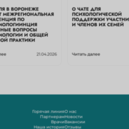
ЛЯ В ВОРОНЕЖЕ
О ЧАТЕ ДЛЯ
Т МЕЖРЕГИОНАЛЬНАЯ
ПСИХОЛОГИЧЕСКОЙ
ЕНЦИЯ ПО
ПОДДЕРЖКИ УЧАСТНИ
МОЛОГИИНЦИЯ
И ЧЛЕНОВ ИХ СЕМЕЙ
ННЫЕ ВОПРОСЫ
МОЛОГИИ И ОБЩЕЙ
НОЙ ПРАКТИКИ
лее
21.04.2026
Читать далее
Горячая линия
О нас
Партнерам
Новости
Врачи
Вакансии
Наша история
Отзывы