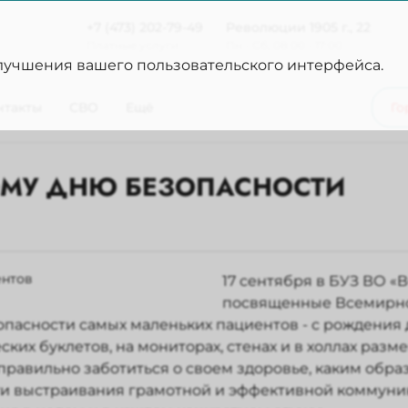
+7 (473) 202-79-49
Революции 1905 г., 22
Платные услуги
Пн - Сб, 08:00 - 17:00
улучшения вашего пользовательского интерфейса.
нтакты
СВО
Ещё
Го
ОМУ ДНЮ БЕЗОПАСНОСТИ
17 сентября в БУЗ ВО 
посвященные Всемирном
пасности самых маленьких пациентов - с рождения д
ских буклетов, на мониторах, стенах и в холлах ра
 правильно заботиться о своем здоровье, каким обр
 выстраивания грамотной и эффективной коммуника