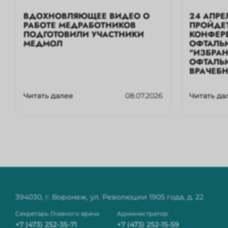
ВДОХНОВЛЯЮЩЕЕ ВИДЕО О
24 АПРЕ
РАБОТЕ МЕДРАБОТНИКОВ
ПРОЙДЕ
ПОДГОТОВИЛИ УЧАСТНИКИ
КОНФЕР
МЕДМОЛ
ОФТАЛЬ
"ИЗБРА
ОФТАЛЬ
ВРАЧЕБ
Читать далее
08.07.2026
Читать да
394030, г. Воронеж, ул. Революции 1905 года, д. 22
Секретарь Главного врача
Администратор
+7 (473) 252-35-71
+7 (473) 252-15-59