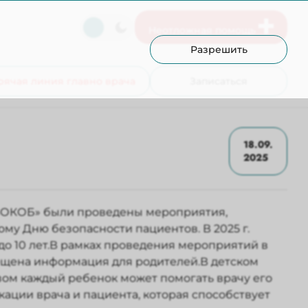
Неотложная помощь
Разрешить
рячая линия главно врача
Записаться
18.09.
2025
«ВОКОБ» были проведены мероприятия,
у Дню безопасности пациентов. В 2025 г.
о 10 лет.В рамках проведения мероприятий в
змещена информация для родителей.В детском
азом каждый ребенок может помогать врачу его
ции врача и пациента, которая способствует