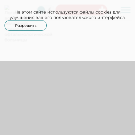
На этом сайте используются файлы cookies для
Неотложная помощь
улучшения вашего пользовательского интерфейса.
Разрешить
СТАРТОВАЛ ВТОРОЙ ОЧНЫЙ
МОДУЛЬ ПРОГРАММЫ
22.05.
ПОВЫШЕНИЯ
2025
КВАЛИФИКАЦИИ «ШКОЛА
ГЛАВНОГО ВРАЧА - РЕГИОН»
20 мая стартовал финальный модуль программы
повышения квалификация «Школа главного врача -
регион». Для участников свои двери открыла БУЗ ВО
ВГКБСМП N10, где с приветственным словом и
обзорной лекцией выступил главный врач Александр
Васильевич Щукин. Про работу акушерской службы
рассказал заместитель главного врача по