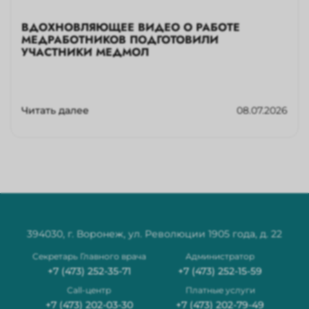
ВДОХНОВЛЯЮЩЕЕ ВИДЕО О РАБОТЕ
МЕДРАБОТНИКОВ ПОДГОТОВИЛИ
УЧАСТНИКИ МЕДМОЛ
Читать далее
08.07.2026
394030, г. Воронеж, ул. Революции 1905 года, д. 22
Секретарь Главного врача
Администратор
+7 (473) 252-35-71
+7 (473) 252-15-59
Сall-центр
Платные услуги
+7 (473) 202-03-30
+7 (473) 202-79-49