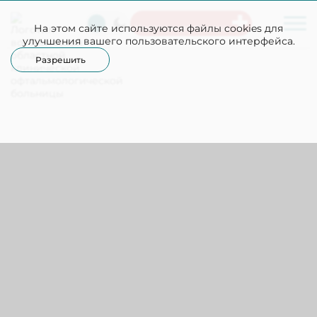
На этом сайте используются файлы cookies для
Неотложная помощь
улучшения вашего пользовательского интерфейса.
Разрешить
БЛИЗОРУКОСТЬ
При рождении глаза Вашего ребенка сформированы и
готовы рассматривать окружающий мир. Но есть одна
особенность строения глазного яблока у
новорожденного, касающаяся соответствия между
размером глаза и силой его оптического аппарата.
Если измерить ультразвуком размер глаза у
новорожденного ребенка, то его диаметр равен около
16,2 мм (у взрослого человека размер глаза составляет
24 мм). Это и понятно, ведь глазу, как и любому другому
органу ребенка предстоит расти. Но в то же время на
первом году жизни преломляющая сила оптического
аппарата глаза (рефракция) не соотвествует размеру