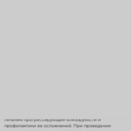
более грозному осложнению - отслойке сетчатки. Это
уже серьезная проблема и может сопровождаться
значительной потерей зрения. Поэтому ребенку с
близорукостью необходимо каждые 6 месяцев
обследовать глазное дно.
Осмотр должен проводиться при широком зрачке. При
выявлении дистрофии показано проведение другого
вида хирургического лечения: барьерной лазерной
коагуляции. Операция направлена на блокирование
участков дистрофии и предотвращения отслойки
сетчатки. Если же отслойка сетчатки все же случилась,
то применяют другие виды хирургического лечения.
При подтверждении прогрессирования близорукости
предлагается хирургическое лечение, цель которого
остановить или замедлить рост близорукости.
Согласно федеральным клиническим рекомендациям,
склероукрепляющие вмешательства
- патогенетически
обоснованный и наиболее эффективный метод
лечения прогрессирующей близорукости и
профилактики ее осложнений. При проведении