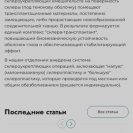
склероукрепляющих вмешательств на поверхность
склеры (под тенонову оболочку) помещают
трансплантационные материалы, постепенно
замещающие, либо прорастающие новообразованной
соеденительной тканью. В результате формируется
единый комплекс "склера-трансплантант",
повышаюший биомеханическую устойчивость
оболочек глаза и обеспечивающий стабилизирующий
эффект.
В нашем отделении внедрена система
склероукрепляющих операций, включающая "малую"
(малоинвазивную) склеропластику и "большую"
склеропластику, которые проводятся под местным или
общим обезболиванием (решается индивидуально).
Последние статьи
Все статьи