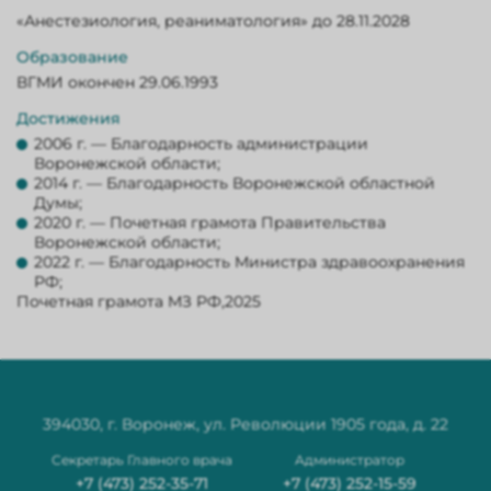
«Анестезиология, реаниматология» до 28.11.2028
Образование
ВГМИ окончен 29.06.1993
Достижения
2006 г. — Благодарность администрации
Воронежской области;
2014 г. — Благодарность Воронежской областной
Думы;
2020 г. — Почетная грамота Правительства
Воронежской области;
2022 г. — Благодарность Министра здравоохранения
РФ;
Почетная грамота МЗ РФ,2025
394030, г. Воронеж, ул. Революции 1905 года, д. 22
Секретарь Главного врача
Администратор
+7 (473) 252-35-71
+7 (473) 252-15-59