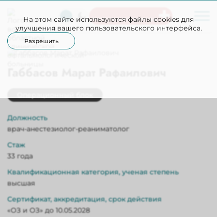
На этом сайте используются файлы cookies для
Неотложная помощь
улучшения вашего пользовательского интерфейса.
Разрешить
Габбасов Марат Рафаилович
Операционный блок
Должность
врач-анестезиолог-реаниматолог
Стаж
33 года
Квалификационная категория, ученая степень
высшая
Сертификат, аккредитация, срок действия
«ОЗ и ОЗ» до 10.05.2028