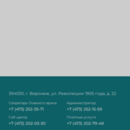
394030, г. Воронеж, ул. Революции 1905 года, д. 22
Секретарь Главного врача
Администратор
+7 (473) 252-35-71
+7 (473) 252-15-59
Сall-центр
Платные услуги
+7 (473) 202-03-30
+7 (473) 202-79-49