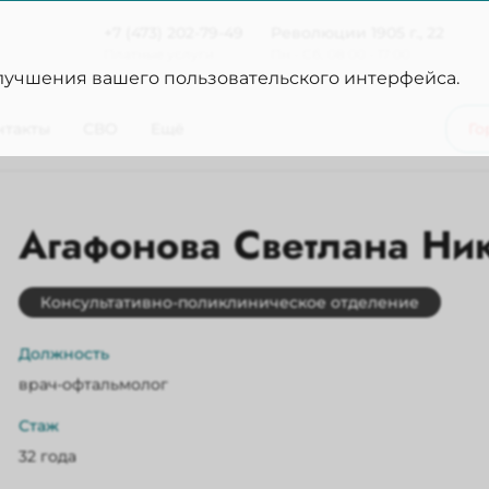
+7 (473) 202-79-49
Революции 1905 г., 22
Платные услуги
Пн - Сб, 08:00 - 17:00
улучшения вашего пользовательского интерфейса.
нтакты
СВО
Ещё
Го
Агафонова Светлана Ни
Консультативно-поликлиническое отделение
Должность
врач-офтальмолог
Стаж
32 года