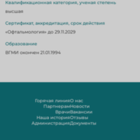
Квалификационная категория, ученая степень
высшая
Сертификат, аккредитация, срок действия
«Офтальмология» до 29.11.2029
Образование
ВГМИ окончен 21.01.1994
Горячая линия
О нас
Партнерам
Новости
Врачи
Вакансии
Наша история
Отзывы
Администрация
Документы