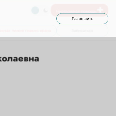
Неотложная помощь
Разрешить
рячая линия главно врача
Записаться
колаевна