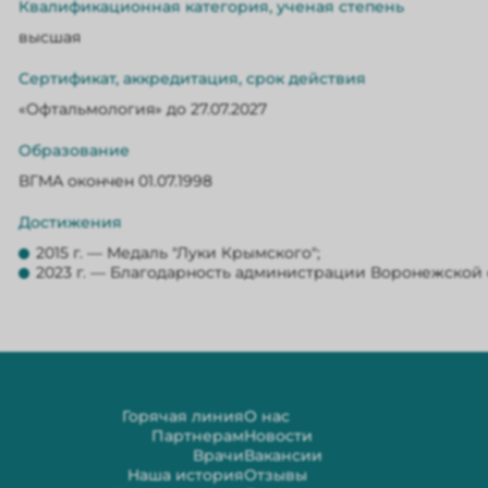
Квалификационная категория, ученая степень
высшая
Сертификат, аккредитация, срок действия
«Офтальмология» до 27.07.2027
Образование
ВГМА окончен 01.07.1998
Достижения
2015 г. — Медаль "Луки Крымского";
2023 г. — Благодарность администрации Воронежской 
Горячая линия
О нас
Партнерам
Новости
Врачи
Вакансии
Наша история
Отзывы