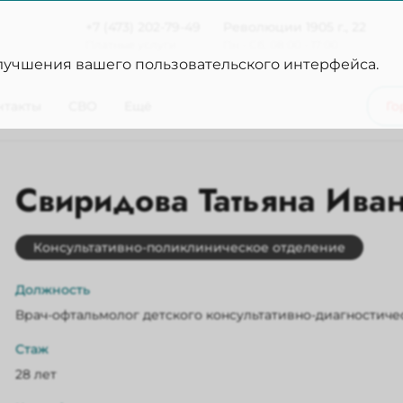
+7 (473) 202-79-49
Революции 1905 г., 22
Платные услуги
Пн - Сб, 08:00 - 17:00
улучшения вашего пользовательского интерфейса.
нтакты
СВО
Ещё
Го
Свиридова Татьяна Ива
Консультативно-поликлиническое отделение
Должность
Врач-офтальмолог детского консультативно-диагностиче
Стаж
28 лет