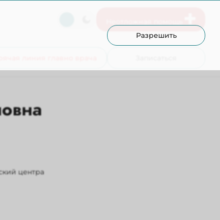
Неотложная помощь
Разрешить
рячая линия главно врача
Записаться
новна
ский центра