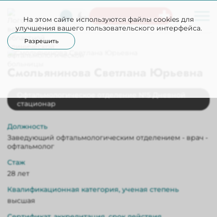
На этом сайте используются файлы cookies для
Неотложная помощь
улучшения вашего пользовательского интерфейса.
Разрешить
Смольянинова Светлана Юрьевна
Офтальмологическое отделение №5 Дневной
стационар
Должность
Заведующий офтальмологическим отделением - врач -
офтальмолог
Стаж
28 лет
Квалификационная категория, ученая степень
высшая
Сертификат, аккредитация, срок действия