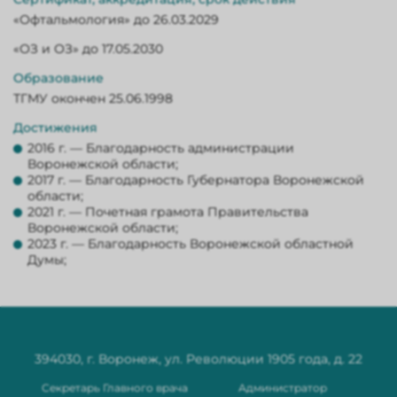
«Офтальмология» до 26.03.2029
«ОЗ и ОЗ» до 17.05.2030
Образование
ТГМУ окончен 25.06.1998
Достижения
2016 г. — Благодарность администрации
Воронежской области;
2017 г. — Благодарность Губернатора Воронежской
области;
2021 г. — Почетная грамота Правительства
Воронежской области;
2023 г. — Благодарность Воронежской областной
Думы;
394030, г. Воронеж, ул. Революции 1905 года, д. 22
Секретарь Главного врача
Администратор